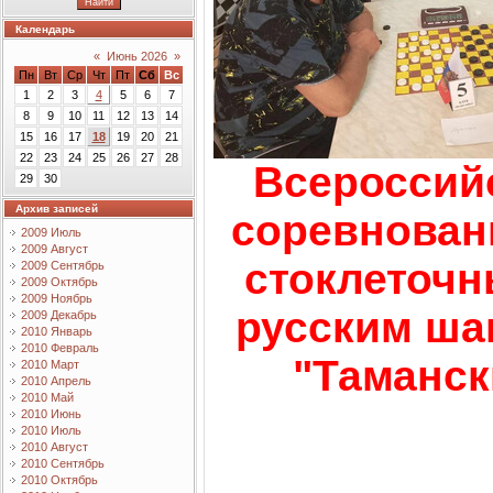
Календарь
«
Июнь 2026
»
Пн
Вт
Ср
Чт
Пт
Сб
Вс
1
2
3
4
5
6
7
8
9
10
11
12
13
14
15
16
17
18
19
20
21
22
23
24
25
26
27
28
Всероссий
29
30
Архив записей
соревнован
2009 Июль
2009 Август
стоклеточн
2009 Сентябрь
2009 Октябрь
2009 Ноябрь
русским ш
2009 Декабрь
2010 Январь
2010 Февраль
"Таманск
2010 Март
2010 Апрель
2010 Май
2010 Июнь
2010 Июль
2010 Август
2010 Сентябрь
2010 Октябрь