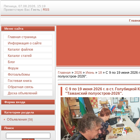
Пятница, 07.08.2026, 15:19
Приветствую Вас
Гость
|
RSS
Главн
Меню сайта
Главная страница
Информация о сайте
Каталог файлов
Каталог статей
Блог
Форум
Главная
»
2026
»
Июнь
»
18
» С 9 по 19 июня 2026 
Фотоальбомы
полуостров-2026".
Гостевая книга
Обратная связь
С 9 по 19 июня 2026 г. в ст. Голубицко
"Таманский полуостров-2026".
Доска объявлений
Форма входа
Категории раздела
Объявления
[59]
Поиск