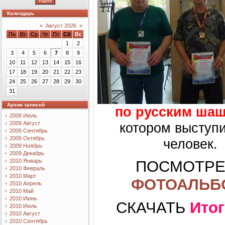
Календарь
«
Август 2026
»
Пн
Вт
Ср
Чт
Пт
Сб
Вс
1
2
3
4
5
6
7
8
9
10
11
12
13
14
15
16
17
18
19
20
21
22
23
24
25
26
27
28
29
30
31
Архив записей
по русским ша
2009 Июль
котором выступ
2009 Август
2009 Сентябрь
2009 Октябрь
человек.
2009 Ноябрь
2009 Декабрь
ПОСМОТРЕ
2010 Январь
2010 Февраль
2010 Март
ФОТОАЛЬБ
2010 Апрель
2010 Май
2010 Июнь
СКАЧАТЬ
Ито
2010 Июль
2010 Август
2010 Сентябрь