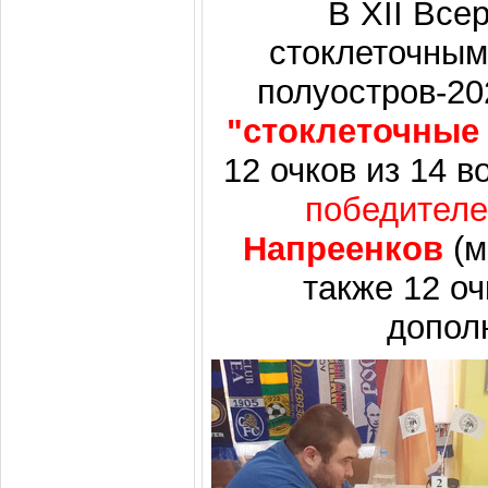
В XII Все
стоклеточным
полуостров-20
"стоклеточные
12 очков из 14 
победител
Напреенков
(м
также 12 о
допол