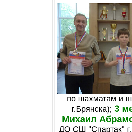
по шахматам и 
3 м
г.Брянска);
Михаил Абрам
ДО СШ "Спартак" г