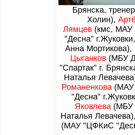
Брянска, трене
Холин),
Арт
Лямцев
(кмс, МАУ
"Десна" г.Жуковки
Анна Мортикова),
Цыганков
(МБУ 
"Спартак" г. Брянск
Наталья Левачева
Романенкова
(МАУ
"Десна" г.Жуков
Яковлева
(МБУ 
Наталья Левачева)
(МАУ "ЦФКиС "Десн