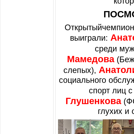
кото
ПОСМ
Открытыйчемпион
Анат
выиграли:
среди муж
Мамедова
(Беж
Анатол
слепых),
социального обслуж
спорт лиц 
Глушенкова
(ФС
глухих и