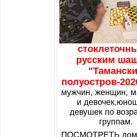
стоклеточн
русским ша
"Таманск
полуостров-202
мужчин, женщин, м
и девочек,юно
девушек по возр
группам.
ПОСМОТРЕТЬ
до