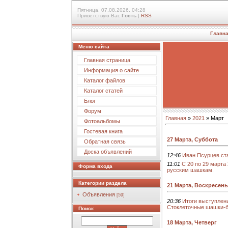
Пятница, 07.08.2026, 04:28
Приветствую Вас
Гость
|
RSS
Главн
Меню сайта
Главная страница
Информация о сайте
Каталог файлов
Каталог статей
Блог
Форум
Главная
»
2021
»
Март
Фотоальбомы
Гостевая книга
27 Марта, Суббота
Обратная связь
Доска объявлений
12:46
Иван Псурцев ст
11:01
С 20 по 29 марта
Форма входа
русским шашкам.
Категории раздела
21 Марта, Воскресень
Объявления
[59]
20:36
Итоги выступлен
Стоклеточные шашки-б
Поиск
18 Марта, Четверг