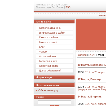
Пятница, 07.08.2026, 20:34
Приветствую Вас
Гость
|
RSS
Главн
Меню сайта
Главная страница
Информация о сайте
Каталог файлов
Каталог статей
Блог
Форум
Главная
»
2023
»
Март
Фотоальбомы
Гостевая книга
19 Марта, Воскресень
Обратная связь
Доска объявлений
10:58
С 17 по 26 марта
Форма входа
17 Марта, Пятница
Категории раздела
22:35
С 13 по 19 марта
федерации шашек Твер
Объявления
[59]
14 Марта, Вторник
Поиск
00:32
С 22 по 23 апрел