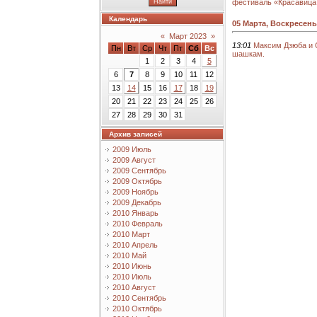
фестиваль «Красавица
Календарь
05 Марта, Воскресень
«
Март 2023
»
13:01
Максим Дзюба и 
Пн
Вт
Ср
Чт
Пт
Сб
Вс
шашкам.
1
2
3
4
5
6
7
8
9
10
11
12
13
14
15
16
17
18
19
20
21
22
23
24
25
26
27
28
29
30
31
Архив записей
2009 Июль
2009 Август
2009 Сентябрь
2009 Октябрь
2009 Ноябрь
2009 Декабрь
2010 Январь
2010 Февраль
2010 Март
2010 Апрель
2010 Май
2010 Июнь
2010 Июль
2010 Август
2010 Сентябрь
2010 Октябрь