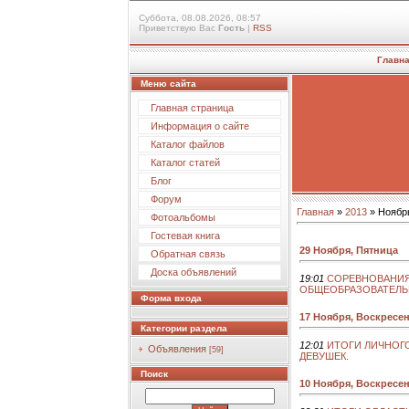
Суббота, 08.08.2026, 08:57
Приветствую Вас
Гость
|
RSS
Главн
Меню сайта
Главная страница
Информация о сайте
Каталог файлов
Каталог статей
Блог
Форум
Главная
»
2013
»
Ноябр
Фотоальбомы
Гостевая книга
29 Ноября, Пятница
Обратная связь
Доска объявлений
19:01
СОРЕВНОВАНИЯ 
ОБЩЕОБРАЗОВАТЕЛЬН
Форма входа
17 Ноября, Воскресе
Категории раздела
12:01
ИТОГИ ЛИЧНОГ
Объявления
[59]
ДЕВУШЕК.
Поиск
10 Ноября, Воскресе