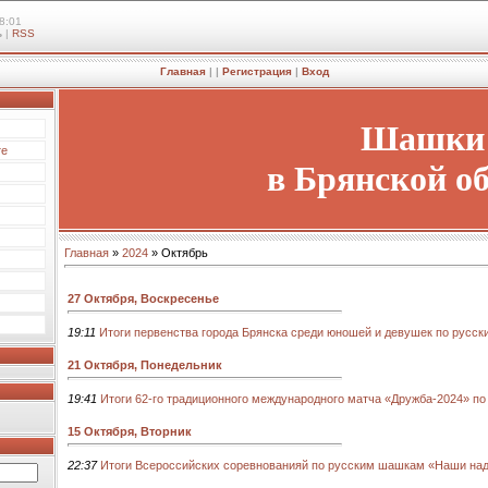
8:01
ь
|
RSS
Главная
|
|
Регистрация
|
Вход
Шашки
те
в Брянской о
Главная
»
2024
»
Октябрь
27 Октября, Воскресенье
19:11
Итоги первенства города Брянска среди юношей и девушек по русс
21 Октября, Понедельник
19:41
Итоги 62-го традиционного международного матча «Дружба-2024» п
15 Октября, Вторник
22:37
Итоги Всероссийских соревнованияй по русским шашкам «Наши на