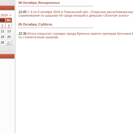
06 Октября, Воскресенье
12:45
С 6 по 9 октября 2024 в Гомельской обл.: Открытые республикански
 2024
»
соревнования по шашкам-64 среди юношей и девушек «Золотая осень»
Сб
Вс
05 Октября, Суббота
5
6
12
13
22:36
Итоги открытого турнира города Брянска памяти тренеров Катунина В
19
20
по стоклеточным шашкам.
26
27