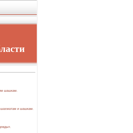
бласти
ким шашкам.
о шахматам и шашкам.
дежды».