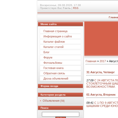
Воскресенье, 09.08.2026, 17:38
Приветствую Вас
Гость
|
RSS
Главн
Меню сайта
Главная страница
Информация о сайте
Каталог файлов
Каталог статей
Блог
Форум
Главная
»
2017
»
Август
Фотоальбомы
Гостевая книга
31 Августа, Четверг
Обратная связь
Доска объявлений
17:09
С 24 АВГУСТА П
СТОКЛЕТОЧНЫМ ШАШ
Форма входа
ВОЗМОЖНОСТЯМИ.
01 Августа, Вторник
Категории раздела
Объявления
[59]
09:41
С 1 ПО 9 АВГУС
ШАШКАМ СРЕДИ ЮНО
Поиск