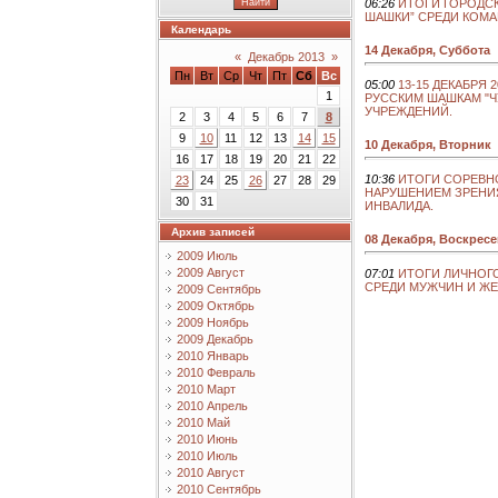
06:26
ИТОГИ ГОРОДС
ШАШКИ” СРЕДИ КОМ
Календарь
14 Декабря, Суббота
«
Декабрь 2013
»
Пн
Вт
Ср
Чт
Пт
Сб
Вс
05:00
13-15 ДЕКАБРЯ
1
РУССКИМ ШАШКАМ "
УЧРЕЖДЕНИЙ.
2
3
4
5
6
7
8
9
10
11
12
13
14
15
10 Декабря, Вторник
16
17
18
19
20
21
22
10:36
ИТОГИ СОРЕВН
23
24
25
26
27
28
29
НАРУШЕНИЕМ ЗРЕНИ
30
31
ИНВАЛИДА.
Архив записей
08 Декабря, Воскрес
2009 Июль
2009 Август
07:01
ИТОГИ ЛИЧНОГО
СРЕДИ МУЖЧИН И Ж
2009 Сентябрь
2009 Октябрь
2009 Ноябрь
2009 Декабрь
2010 Январь
2010 Февраль
2010 Март
2010 Апрель
2010 Май
2010 Июнь
2010 Июль
2010 Август
2010 Сентябрь