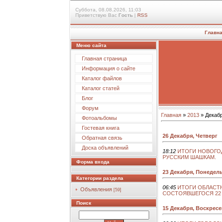
Суббота, 08.08.2026, 11:03
Приветствую Вас
Гость
|
RSS
Главн
Меню сайта
Главная страница
Информация о сайте
Каталог файлов
Каталог статей
Блог
Форум
Главная
»
2013
»
Декаб
Фотоальбомы
Гостевая книга
26 Декабря, Четверг
Обратная связь
Доска объявлений
18:12
ИТОГИ НОВОГО
РУССКИМ ШАШКАМ.
Форма входа
23 Декабря, Понедел
Категории раздела
06:45
ИТОГИ ОБЛАСТ
Объявления
[59]
СОСТОЯВШЕГОСЯ 22 ДЕ
Поиск
15 Декабря, Воскрес