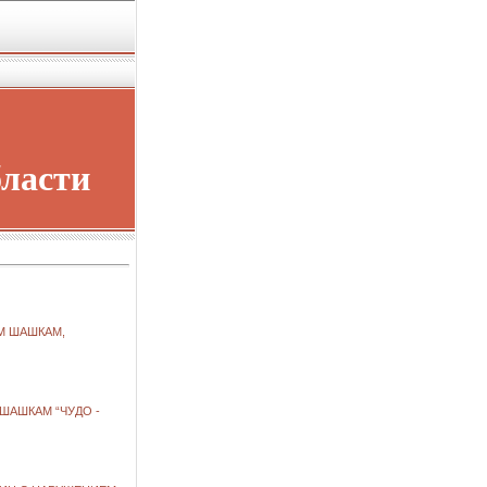
бласти
М ШАШКАМ,
ШАШКАМ “ЧУДО -