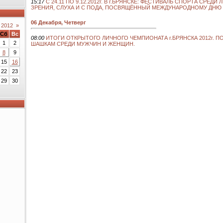
15:17
С 24.11 ПО 9.12.2012г. В г.БРЯНСКЕ: ФЕСТИВАЛЬ СПОРТА СРЕД
ЗРЕНИЯ, СЛУХА И С ПОДА, ПОСВЯЩЁННЫЙ МЕЖДУНАРОДНОМУ ДНЮ 
06 Декабря, Четверг
 2012
»
Сб
Вс
08:00
ИТОГИ ОТКРЫТОГО ЛИЧНОГО ЧЕМПИОНАТА г.БРЯНСКА 2012г. 
1
2
ШАШКАМ СРЕДИ МУЖЧИН И ЖЕНЩИН.
8
9
15
16
22
23
29
30