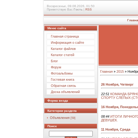
Воскресенье, 09.08.2026, 01:50
Приветствую Вас
Гость
|
RSS
Главн
Меню сайта
Главная страница
Информация о сайте
Каталог файлов
Каталог статей
Блог
Форум
Главная
»
2015
»
Ноябр
Фотоальбомы
Гостевая книга
26 Ноября, Четверг
Обратная связь
Доска объявлений
22:51
КОМАНДА БРЯН
СПОРТУ СЛЕПЫХ (СТ
Форма входа
16 Ноября, Понедель
Категории раздела
08:44
ИТОГИ ЛИЧНОГ
Объявления
[59]
ДЕВУШЕК.
Поиск
11 Ноября, Среда