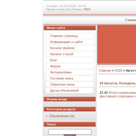
Четверг, 06.08.2026, 20:53
Приветствую Вас
Гость
|
RSS
Главн
Меню сайта
Главная страница
Информация о сайте
Каталог файлов
Каталог статей
Блог
Форум
Главная
»
2020
»
Август
Фотоальбомы
Гостевая книга
24 Августа, Понедел
Обратная связь
Доска объявлений
21:42
Итоги соревнован
фестиваля спортивно-л
Форма входа
Категории раздела
Объявления
[59]
Поиск