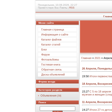
Понедельник, 10.08.2026, 22:27
Приветствую Вас
Гость
|
RSS
Главн
Меню сайта
Главная страница
Информация о сайте
Каталог файлов
Каталог статей
Блог
Форум
Главная
»
2021
»
Апрел
Фотоальбомы
Гостевая книга
26 Апреля, Понедель
Обратная связь
Доска объявлений
19:56
Итоги первенств
Форма входа
18 Апреля, Воскресе
Категории раздела
15:27
С 5 по 18 апреля
мужчин и женщин (спор
Объявления
[59]
11 Апреля, Воскресе
Поиск
14:27
Итоги 27-го детс