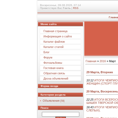
Воскресенье, 09.08.2026, 07:14
Приветствую Вас
Гость
|
RSS
Главн
Меню сайта
Главная страница
Информация о сайте
Каталог файлов
Каталог статей
Блог
Форум
Главная
»
2016
»
Март
Фотоальбомы
Гостевая книга
29 Марта, Вторник
Обратная связь
Доска объявлений
10:12
ИТОГИ ЧЕМПИО
ЖЕНЩИН (СПОРТ ГЛУХ
Форма входа
20 Марта, Воскресень
Категории раздела
22:25
ИТОГИ ВСЕРОС
Объявления
[59]
ШАШЕК ТВЕРСКОЙ ОБ
16:43
ИТОГИ ЧЕМПИО
Поиск
СЛЕПЫХ).