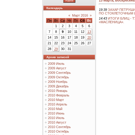
13 Марта, Воскресень
Календарь
19:39
ЗАХАР ПЕТРУШ
ПО СТОКЛЕТОЧНЫМ 
«
Март 2016
»
14:43
ИТОГИ БЛИЦ - 
Пн
Вт
Ср
Чт
Пт
Сб
Вс
«МАСЛЕНИЦА».
1
2
3
4
5
6
7
8
9
10
11
12
13
14
15
16
17
18
19
20
21
22
23
24
25
26
27
28
29
30
31
Архив записей
2009 Июль
2009 Август
2009 Сентябрь
2009 Октябрь
2009 Ноябрь
2009 Декабрь
2010 Январь
2010 Февраль
2010 Март
2010 Апрель
2010 Май
2010 Июнь
2010 Июль
2010 Август
2010 Сентябрь
2010 Октябрь