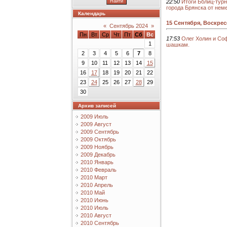
22:50
Итоги Бблиц-тур
города Брянска от нем
Календарь
15 Сентября, Воскре
«
Сентябрь 2024
»
Пн
Вт
Ср
Чт
Пт
Сб
Вс
17:53
Олег Холин и Со
1
шашкам.
2
3
4
5
6
7
8
9
10
11
12
13
14
15
16
17
18
19
20
21
22
23
24
25
26
27
28
29
30
Архив записей
2009 Июль
2009 Август
2009 Сентябрь
2009 Октябрь
2009 Ноябрь
2009 Декабрь
2010 Январь
2010 Февраль
2010 Март
2010 Апрель
2010 Май
2010 Июнь
2010 Июль
2010 Август
2010 Сентябрь