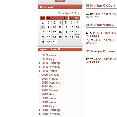
06 Октября, Суббота
Календарь
«
Октябрь 2012
»
01:50
ИТОГИ ЧЕМПИО
МУЖЧИН.
Пн
Вт
Ср
Чт
Пт
Сб
Вс
1
2
3
4
5
6
7
04 Октября, Четверг
8
9
10
11
12
13
14
15
16
17
18
19
20
21
11:47
ИТОГИ ЧЕМПИО
ЖЕНЩИН.
22
23
24
25
26
27
28
05:59
ИТОГИ ЧЕМПИО
29
30
31
МУЖЧИН.
Архив записей
02 Октября, Вторник
2009 Июль
2009 Август
17:37
ИТОГИ ЧЕМПИО
ЖЕНЩИН.
2009 Сентябрь
2009 Октябрь
2009 Ноябрь
2009 Декабрь
2010 Январь
2010 Февраль
2010 Март
2010 Апрель
2010 Май
2010 Июнь
2010 Июль
2010 Август
2010 Сентябрь
2010 Октябрь