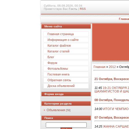
Суббота, 08.08.2026, 00:34
Приветствую Вас
Гость
|
RSS
Главн
Меню сайта
Главная страница
Информация о сайте
Каталог файлов
Каталог статей
Блог
Форум
Главная
»
2012
»
Октяб
Фотоальбомы
Гостевая книга
21 Октября, Воскрес
Обратная связь
Доска объявлений
11:45
19-21 ОКТЯБРЯ 2
ШАХМАТИСТОВ И ШАШ
Форма входа
08 Октября, Понедел
Категории раздела
14:00
ИТОГИ ЧЕМПИО
Объявления
[59]
07 Октября, Воскрес
Поиск
14:25
ЖАННА САРШАЕ