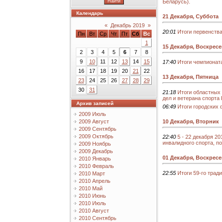
Беларусь).
Календарь
21 Декабря, Суббота
«
Декабрь 2019
»
20:01
Итоги первенств
Пн
Вт
Ср
Чт
Пт
Сб
Вс
1
15 Декабря, Воскрес
2
3
4
5
6
7
8
9
10
11
12
13
14
15
17:40
Итоги чемпионат
16
17
18
19
20
21
22
13 Декабря, Пятница
23
24
25
26
27
28
29
30
31
21:18
Итоги областных
дел и ветерана спорта
Архив записей
06:49
Итоги городских
2009 Июль
10 Декабря, Вторник
2009 Август
2009 Сентябрь
2009 Октябрь
22:40
5 - 22 декабря 2
инвалидного спорта, 
2009 Ноябрь
2009 Декабрь
01 Декабря, Воскрес
2010 Январь
2010 Февраль
22:55
Итоги 59-го тра
2010 Март
2010 Апрель
2010 Май
2010 Июнь
2010 Июль
2010 Август
2010 Сентябрь