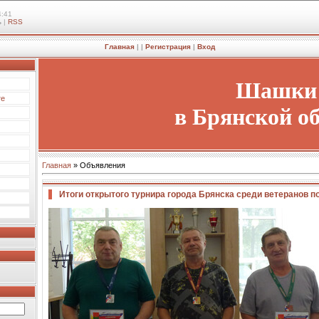
4:41
ь
|
RSS
Главная
|
|
Регистрация
|
Вход
Шашки
те
в Брянской о
Главная
»
Объявления
Итоги открытого турнира города Брянска среди ветеранов п