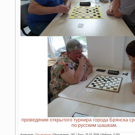
проведении открытого турнира города Брянска с
по русским шашкам
.
Категория:
Объявления
| Просмотров: 187 | Дата:
25.07.2026
| Рейтинг: 0.0/0