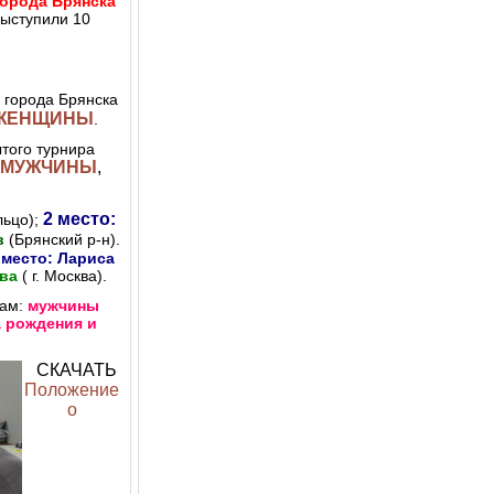
орода Брянска
выступили 10
 города Брянска
ЖЕНЩИНЫ
.
ого турнира
МУЖЧИНЫ
,
2 место:
льцо);
в
(Брянский р-н).
 место: Лариса
ова
( г. Москва).
пам:
мужчины
а рождения и
СКАЧАТЬ
Положение
о