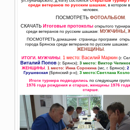
ул.Луначарского, д.45/9) состоялся
Открытый турнир г
среди ветеранов по русским шашкам
, в котором 
человек.
ПОСМОТРЕТЬ
ФОТОАЛЬБОМ
.
СКАЧАТЬ
Итоговые протоколы
открытого турнира
МУЖЧИНЫ
,
среди ветеранов по русским шашкам:
ПОСМОТРЕТЬ домашние страницы программ открыт
города Брянска среди ветеранов по русским шашкам:
ЖЕНЩИНЫ
.
1 место: Василий Маркин
ИТОГИ. МУЖЧИНЫ
.
(г. Се
Виталий Попов
(г. Брянск);
3 место: Виктор Чепико
ЖЕНЩИНЫ
.
1 место: Инна Сорокина
(мс, г. Брянск);
2
Грушевская
(Брянский р-н);
3 место:Светлана Козл
Итоги турнира подводились
по следующим груп
1976 года рождения и старше, женщины 1976 год
старше
.