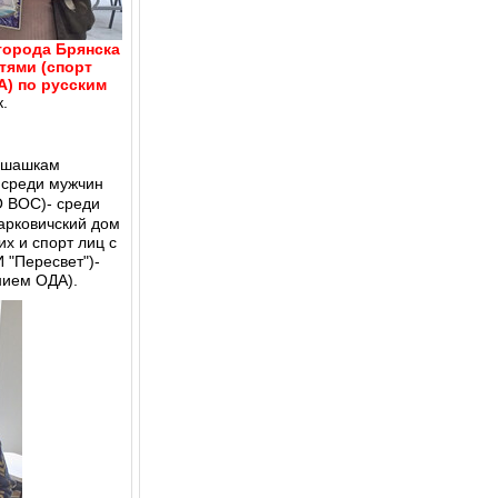
города Брянска
тями (спорт
А) по русским
.
м шашкам
 среди мужчин
 ВОС)- среди
арковичский дом
х и спорт лиц с
 "Пересвет")-
нием ОДА).