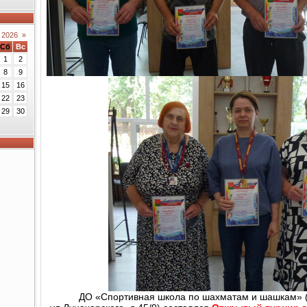
 2026
»
Сб
Вс
1
2
8
9
15
16
22
23
29
30
ДО «Спортивная школа по шахматам и шашкам» (г