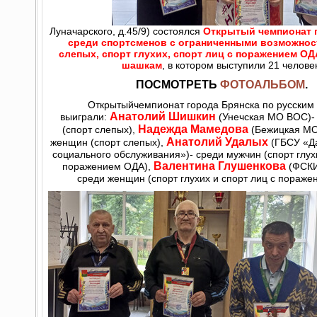
Луначарского, д.45/9) состоялся
Открытый чемпионат 
среди спортсменов с ограниченными возможнос
слепых, спорт глухих, спорт лиц с поражением ОД
шашкам
, в котором выступили 21 человек
ПОСМОТРЕТЬ
ФОТОАЛЬБОМ
.
Открытыйчемпионат города Брянска по русски
Анатолий Шишкин
выиграли:
(Унечская МО ВОС)-
Надежда Мамедова
(спорт слепых),
(Бежицкая МО
Анатолий Удалых
женщин (спорт слепых),
(ГБСУ «Д
социального обслуживания»)- среди мужчин (спорт глухи
Валентина Глушенкова
поражением ОДА),
(ФСКИ
среди женщин (спорт глухих и спорт лиц с пораже