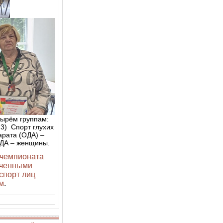
тырём группам:
:3) Спорт глухих
арата (ОДА) –
ОДА – женщины.
 чемпионата
иченными
спорт лиц
м
.