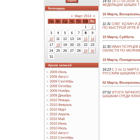
14:31
14-17.03.2014г
ФЕДЕРАЦИИ ШАШЕК Т
Календарь
16 Марта, Воскресень
«
Март 2014
»
Пн
Вт
Ср
Чт
Пт
Сб
Вс
11:31
ОЛЕГ ХОЛИН И
1
2
ПО БЫСТРОЙ ИГРЕ В
3
4
5
6
7
8
9
15 Марта, Суббота
10
11
12
13
14
15
16
17
18
19
20
21
22
23
11:30
ИВАН ПСУРЦЕВ
ОБЛАСТИ ПО МОЛНИ
24
25
26
27
28
29
30
31
10 Марта, Понедельн
Архив записей
16:23
C 2 по 11 МАРТ
2009 Июль
РУССКИМ ШАШКАМ С
2009 Август
2009 Сентябрь
02 Марта, Воскресень
2009 Октябрь
2009 Ноябрь
07:52
ИТОГИ ЛИЧНОГО
2009 Декабрь
ШАШКАМ СРЕДИ ЮНИ
2010 Январь
2010 Февраль
2010 Март
2010 Апрель
2010 Май
2010 Июнь
2010 Июль
2010 Август
2010 Сентябрь