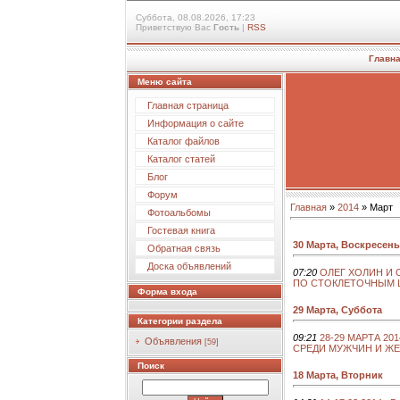
Суббота, 08.08.2026, 17:23
Приветствую Вас
Гость
|
RSS
Главн
Меню сайта
Главная страница
Информация о сайте
Каталог файлов
Каталог статей
Блог
Форум
Главная
»
2014
»
Март
Фотоальбомы
Гостевая книга
30 Марта, Воскресень
Обратная связь
Доска объявлений
07:20
ОЛЕГ ХОЛИН И 
ПО СТОКЛЕТОЧНЫМ 
Форма входа
29 Марта, Суббота
Категории раздела
09:21
28-29 МАРТА 20
Объявления
[59]
СРЕДИ МУЖЧИН И ЖЕ
Поиск
18 Марта, Вторник