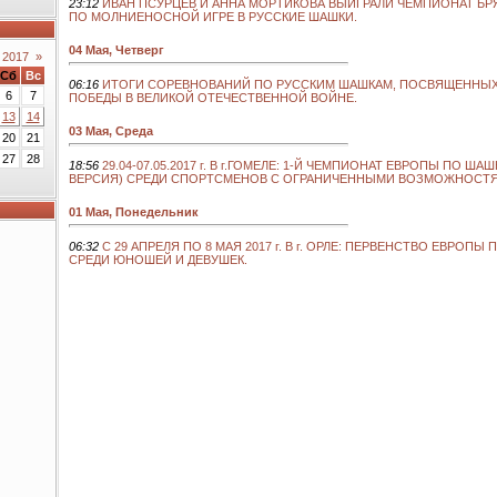
23:12
ИВАН ПСУРЦЕВ И АННА МОРТИКОВА ВЫИГРАЛИ ЧЕМПИОНАТ Б
ПО МОЛНИЕНОСНОЙ ИГРЕ В РУССКИЕ ШАШКИ.
04 Мая, Четверг
 2017
»
Сб
Вс
06:16
ИТОГИ СОРЕВНОВАНИЙ ПО РУССКИМ ШАШКАМ, ПОСВЯЩЕННЫХ
6
7
ПОБЕДЫ В ВЕЛИКОЙ ОТЕЧЕСТВЕННОЙ ВОЙНЕ.
13
14
03 Мая, Среда
20
21
27
28
18:56
29.04-07.05.2017 г. В г.ГОМЕЛЕ: 1-Й ЧЕМПИОНАТ ЕВРОПЫ ПО ША
ВЕРСИЯ) СРЕДИ СПОРТСМЕНОВ С ОГРАНИЧЕННЫМИ ВОЗМОЖНОСТ
01 Мая, Понедельник
06:32
C 29 АПРЕЛЯ ПО 8 МАЯ 2017 г. В г. ОРЛЕ: ПЕРВЕНСТВО ЕВРОПЫ
СРЕДИ ЮНОШЕЙ И ДЕВУШЕК.