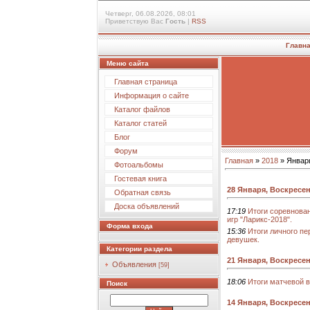
Четверг, 06.08.2026, 08:01
Приветствую Вас
Гость
|
RSS
Главн
Меню сайта
Главная страница
Информация о сайте
Каталог файлов
Каталог статей
Блог
Форум
Главная
»
2018
»
Январ
Фотоальбомы
Гостевая книга
28 Января, Воскресе
Обратная связь
Доска объявлений
17:19
Итоги соревнова
игр "Ларикс-2018".
Форма входа
15:36
Итоги личного пе
девушек.
Категории раздела
21 Января, Воскресе
Объявления
[59]
18:06
Итоги матчевой 
Поиск
14 Января, Воскресе