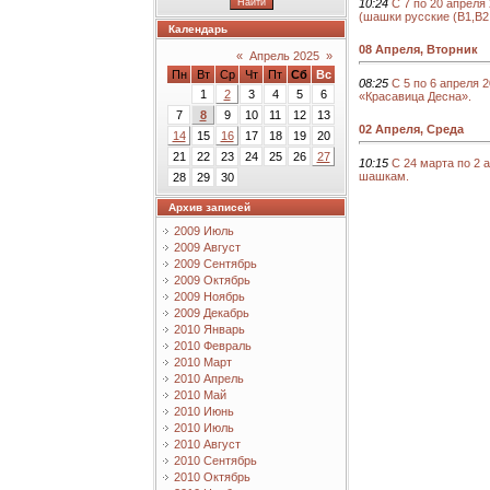
10:24
С 7 по 20 апреля
(шашки русские (В1,В2,
Календарь
08 Апреля, Вторник
«
Апрель 2025
»
Пн
Вт
Ср
Чт
Пт
Сб
Вс
08:25
С 5 по 6 апреля 
1
2
3
4
5
6
«Красавица Десна».
7
8
9
10
11
12
13
02 Апреля, Среда
14
15
16
17
18
19
20
21
22
23
24
25
26
27
10:15
C 24 марта по 2 
шашкам.
28
29
30
Архив записей
2009 Июль
2009 Август
2009 Сентябрь
2009 Октябрь
2009 Ноябрь
2009 Декабрь
2010 Январь
2010 Февраль
2010 Март
2010 Апрель
2010 Май
2010 Июнь
2010 Июль
2010 Август
2010 Сентябрь
2010 Октябрь