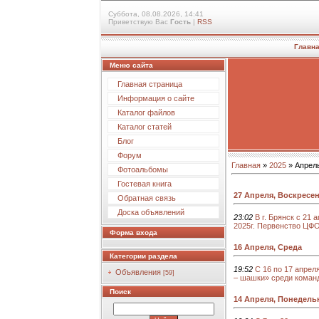
Суббота, 08.08.2026, 14:41
Приветствую Вас
Гость
|
RSS
Главн
Меню сайта
Главная страница
Информация о сайте
Каталог файлов
Каталог статей
Блог
Форум
Главная
»
2025
»
Апрел
Фотоальбомы
Гостевая книга
27 Апреля, Воскресе
Обратная связь
Доска объявлений
23:02
В г. Брянск с 21
2025г. Первенство ЦФ
Форма входа
16 Апреля, Среда
Категории раздела
19:52
С 16 по 17 апрел
Объявления
[59]
– шашки» среди коман
Поиск
14 Апреля, Понедель